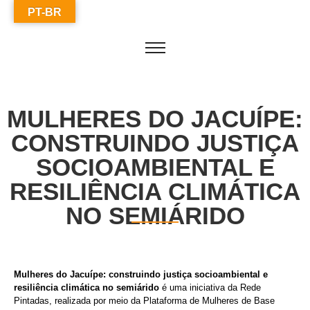
PT-BR
MULHERES DO JACUÍPE:
CONSTRUINDO JUSTIÇA
SOCIOAMBIENTAL E
RESILIÊNCIA CLIMÁTICA
NO SEMIÁRIDO
Mulheres do Jacuípe: construindo justiça socioambiental e
resiliência climática no semiárido
é uma iniciativa da Rede
Pintadas, realizada por meio da Plataforma de Mulheres de Base