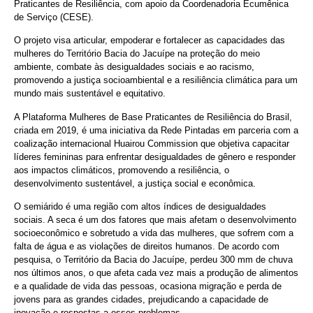
Praticantes de Resiliência, com apoio da Coordenadoria Ecumênica
de Serviço (CESE).
O projeto visa articular, empoderar e fortalecer as capacidades das
mulheres do Território Bacia do Jacuípe na proteção do meio
ambiente, combate às desigualdades sociais e ao racismo,
promovendo a justiça socioambiental e a resiliência climática para um
mundo mais sustentável e equitativo.
A Plataforma Mulheres de Base Praticantes de Resiliência do Brasil,
criada em 2019, é uma iniciativa da Rede Pintadas em parceria com a
coalização internacional Huairou Commission que objetiva capacitar
líderes femininas para enfrentar desigualdades de gênero e responder
aos impactos climáticos, promovendo a resiliência, o
desenvolvimento sustentável, a justiça social e econômica.
O semiárido é uma região com altos índices de desigualdades
sociais. A seca é um dos fatores que mais afetam o desenvolvimento
socioeconômico e sobretudo a vida das mulheres, que sofrem com a
falta de água e as violações de direitos humanos. De acordo com
pesquisa, o Território da Bacia do Jacuípe, perdeu 300 mm de chuva
nos últimos anos, o que afeta cada vez mais a produção de alimentos
e a qualidade de vida das pessoas, ocasiona migração e perda de
jovens para as grandes cidades, prejudicando a capacidade de
inovação e respostas a esses problemas.