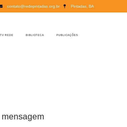
contato@redepintadas.org.br
Pintadas, BA
TV REDE
BIBLIOTECA
PUBLICAÇÕES
a mensagem